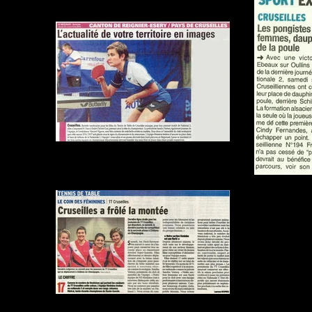
DL - 020518